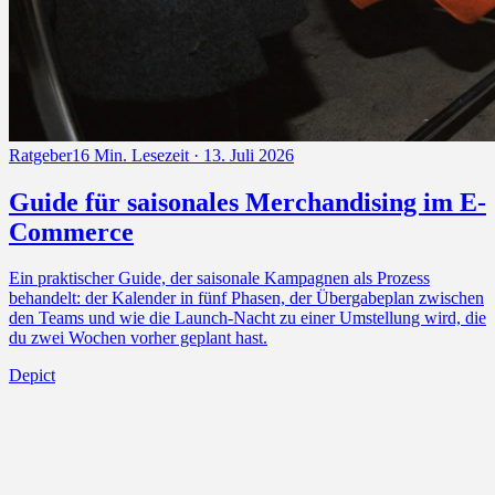
Ratgeber
16 Min. Lesezeit · 13. Juli 2026
Guide für saisonales Merchandising im E-
Commerce
Ein praktischer Guide, der saisonale Kampagnen als Prozess
behandelt: der Kalender in fünf Phasen, der Übergabeplan zwischen
den Teams und wie die Launch-Nacht zu einer Umstellung wird, die
du zwei Wochen vorher geplant hast.
Depict