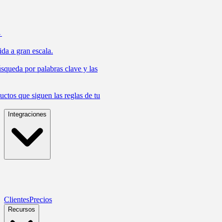
→
da a gran escala.
úsqueda por palabras clave y las
ctos que siguen las reglas de tu
Integraciones
Clientes
Precios
Recursos